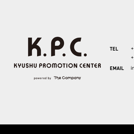
TEL
+
+
EMAIL
i