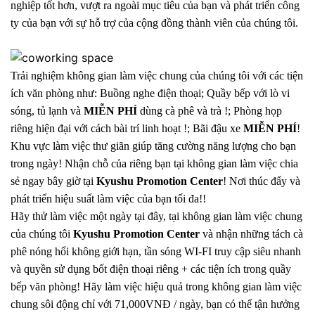
nghiệp tốt hơn, vượt ra ngoài mục tiêu của bạn và phát triển công
ty của bạn với sự hỗ trợ của cộng đồng thành viên của chúng tôi.
Trải nghiệm không gian làm việc chung của chúng tôi với các tiện
ích văn phòng như: Buồng nghe điện thoại; Quầy bếp với lò vi
sóng, tủ lạnh và
MIỄN PHÍ
dùng cà phê và trà !; Phòng họp
riêng hiện đại với cách bài trí linh hoạt !; Bãi đậu xe
MIỄN PHÍ
!
Khu vực làm việc thư giãn giúp tăng cường năng lượng cho bạn
trong ngày! Nhận chỗ của riêng bạn tại không gian làm việc chia
sẻ ngay bây giờ tại
Kyushu Promotion Center
! Nơi thúc đẩy và
phát triển hiệu suất làm việc của bạn tối đa!!
Hãy thử làm việc một ngày tại đây, tại không gian làm việc chung
của chúng tôi
Kyushu Promotion Center
và nhận những tách cà
phê nóng hổi không giới hạn, tần sóng WI-FI truy cập siêu nhanh
và quyền sử dụng bốt điện thoại riêng + các tiện ích trong quầy
bếp văn phòng! Hãy làm việc hiệu quả trong không gian làm việc
chung sôi động chỉ với 71,000VNĐ / ngày, bạn có thể tận hưởng