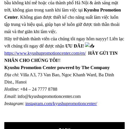
bầu không khí mê hoặc của thành phố Hà Nội & ánh sáng mặt
trời, không gian trong xanh khi làm việc tại
Kyushu Promotion
Center
. Không gian được thiết kế cho năng suất làm việc luôn
tập trung và hiệu quả, giúp bạn sẽ luôn giữ được tinh thần thoải
mái và thư giãn khi làm việc.
Hãy trở thành thành viên của chúng tôi ngay hôm nayyy! Liên lạc
với chúng tôi ngay để được nhận
ƯU ĐÃI!
https://www.kyushupromotioncenter.com/en/
HÃY GỬI TIN
NHẮN CHO CHÚNG TÔI
!!
Kyushu Promotion Center powered by The Company
Địa chỉ
: Villa A3, 73 Van Bao, Ngoc Khanh Ward, Ba Dinh
Dist., Hanoi
Hotline
: +84 – 24 7777 8788
Email
:
info@kyushupromotioncenter.com
Instagram
:
instagram.com/kyushupromotioncenter/