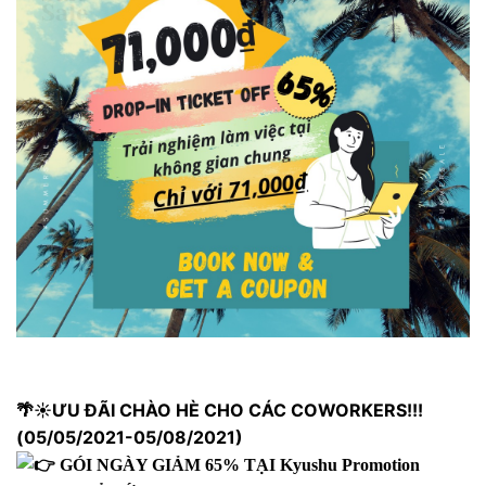
🌴☀️ƯU ĐÃI CHÀO HÈ CHO CÁC COWORKERS!!!
(05/05/2021-05/08/2021)
GÓI NGÀY GIẢM 65% TẠI Kyushu Promotion